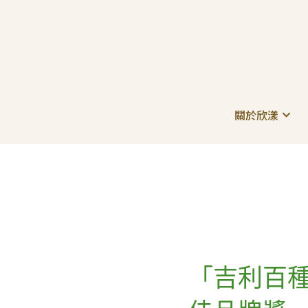
關於欣漾
關於欣漾
「吉利百種