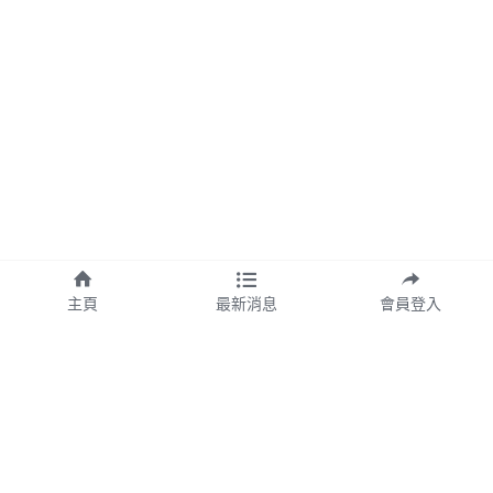
主頁
最新消息
會員登入
欣漾生醫事業股份有限公司
公司統編：54355099
台北總公司地址：台北市信義區基
隆路一段163號3F之3
台中營業中心地址：台中市北屯區