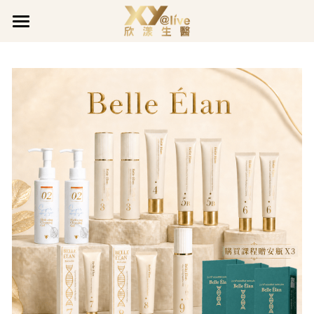
×
部落格分類
關於欣漾
最新消息
品牌事蹟
品牌故事
最新公告
品質堅持
最新消息
獲獎肯定
企業活動
企業沿革
企業活動
全系列產品
最新公告
公司公告
善的循環
促銷活動
欣漾日誌
全面呵護
愛用分享
煥膚潤采
會員專區
活力充沛專欄
活力充沛
豐盈亮澤
魅力煥顏專欄
會員登入
LINE@客服
真智妍系列
魅力煥顏
健康守護專欄
健康守護