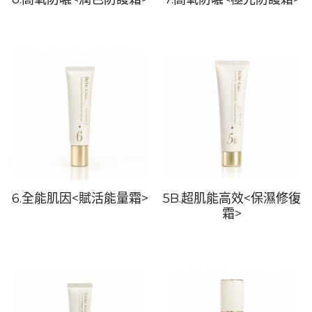
6.全能肌因<賦活能量霜>
5B.超肌能高效<保濕修復
霜>