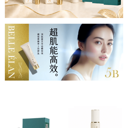
欣漾月曆
善的循環
獲獎肯定