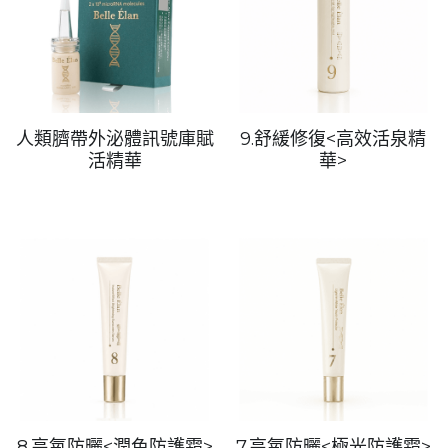
人類臍帶外泌體訊號庫賦
9.舒緩修復<高效活泉精
活精華
華>
8.高氧防曬<潤色防護霜>
7.高氧防曬<極光防護霜>