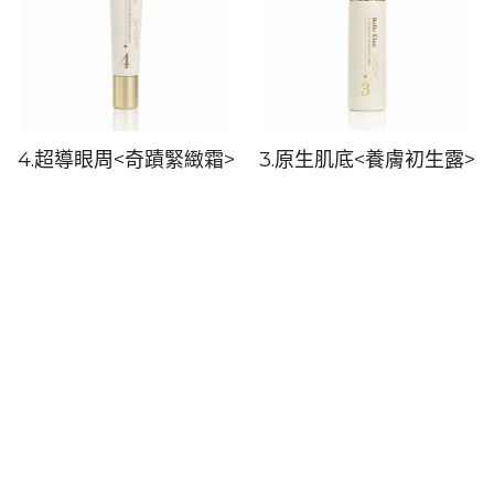
4.超導眼周<奇蹟緊緻霜>
3.原生肌底<養膚初生露>