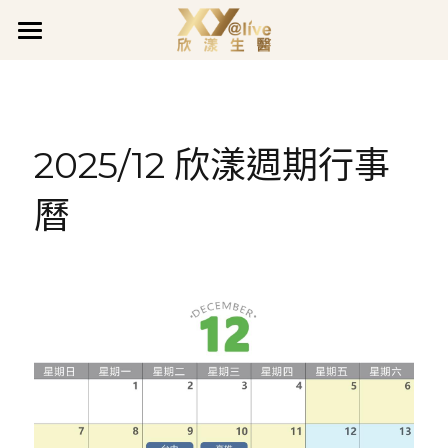
關於欣漾
品牌事蹟
品牌故事
2025/12 欣漾週期行事
品質堅持
最新消息
獲獎肯定
曆
企業沿革
企業活動
全系列產品
最新公告
善的循環
促銷活動
欣漾日誌
全面呵護
煥膚潤采
會員專區
活力充沛專欄
豐盈亮澤
魅力煥顏專欄
會員登入
LINE@客服
真智妍系列
健康守護專欄