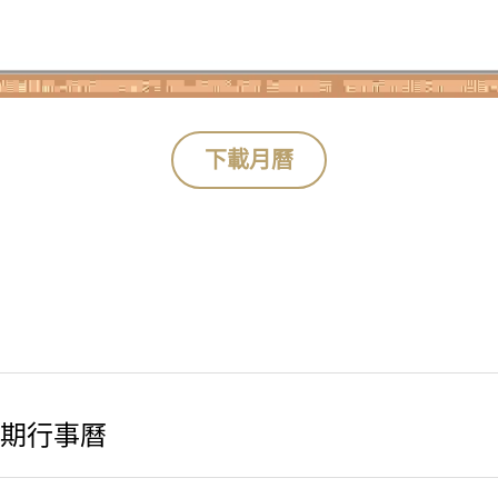
下載月曆
行事曆