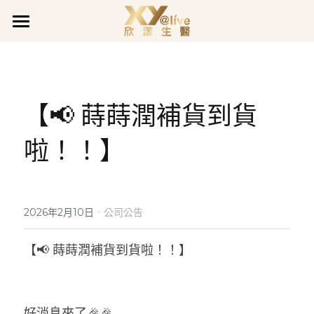
關於欣漾
品牌事蹟
品牌故事
【📢 蒔蒔潤補貨到貨
品質堅持
最新消息
獲獎肯定
啦！！】
企業沿革
企業活動
全系列產品
最新公告
善的循環
促銷活動
欣漾日誌
全面呵護
煥膚潤采
·
會員專區
活力充沛專欄
2026年2月10日
公司公告
豐盈亮澤
魅力煥顏專欄
會員登入
【📢 蒔蒔潤補貨到貨啦！！】
LINE@客服
真智妍系列
健康守護專欄
好消息來了🎉🎉