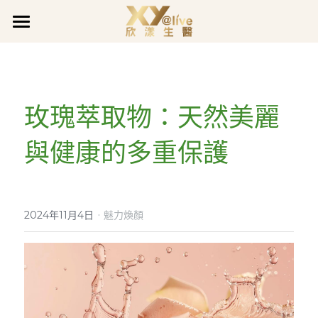
關於欣漾
品牌事蹟
品牌故事
玫瑰萃取物：天然美麗
品質堅持
最新消息
獲獎肯定
與健康的多重保護
企業沿革
企業活動
全系列產品
最新公告
善的循環
促銷活動
欣漾日誌
全面呵護
煥膚潤采
·
會員專區
活力充沛專欄
2024年11月4日
魅力煥顏
豐盈亮澤
魅力煥顏專欄
會員登入
LINE@客服
真智妍系列
健康守護專欄