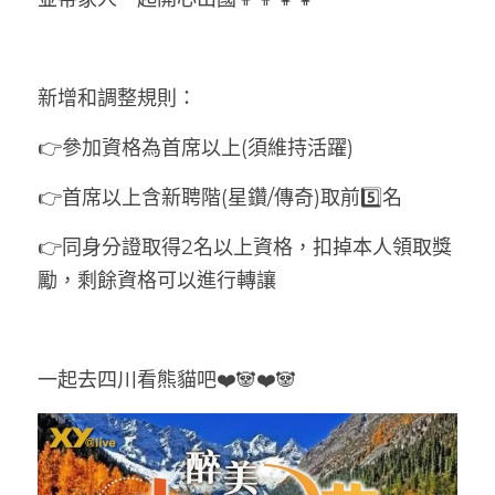
新增和調整規則：
👉參加資格為首席以上(須維持活躍)
👉首席以上含新聘階(星鑽/傳奇)取前5️⃣名
👉同身分證取得2名以上資格，扣掉本人領取獎
勵，剩餘資格可以進行轉讓
一起去四川看熊貓吧❤️🐼❤️🐼