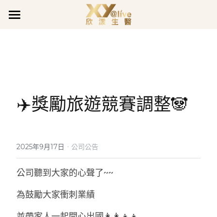
關於欣漾
品牌事蹟
品牌故事
品質堅持
最新消息
獲獎肯定
✈️獎勵旅遊競賽調整🐼
企業沿革
企業活動
全系列產品
最新公告
善的循環
促銷活動
欣漾日誌
全面呵護
煥膚潤采
·
會員專區
活力充沛專欄
2025年9月17日
公司公告
豐盈亮澤
魅力煥顏專欄
會員登入
公司聽到大家的心聲了~~
LINE@客服
真智妍系列
健康守護專欄
為鼓勵大家衝刺業績
並帶家人一起開心出國👩‍👩‍👧‍👧