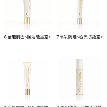
6.全能肌因<賦活能量霜>
7.高氧防曬<極光防護霜>