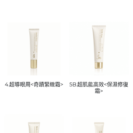
欣漾月曆
善的循環
獲獎肯定
4.超導眼周<奇蹟緊緻霜>
5B.超肌能高效<保濕修復
霜>