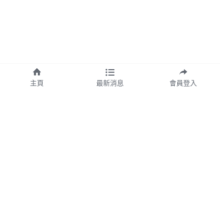
主頁
最新消息
會員登入
欣漾生醫事業股份有限公司
公司統編：54355099
台北總公司地址：台北市信義區基
隆路一段163號3F之3
台中營業中心地址：台中市北屯區
文心路四段462號4樓
TEL：02-27688268
隱私權保護政策
網站服務條款
FAX：02-27688280