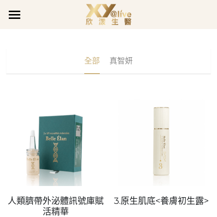
×
部落格分類
關於欣漾
最新消息
品牌事蹟
品牌故事
全部
真智妍
最新公告
品質堅持
最新消息
獲獎肯定
企業活動
企業沿革
企業活動
全系列產品
最新公告
公司公告
善的循環
促銷活動
欣漾日誌
全面呵護
愛用分享
煥膚潤采
會員專區
活力充沛專欄
活力充沛
豐盈亮澤
魅力煥顏專欄
會員登入
LINE@客服
真智妍系列
魅力煥顏
健康守護專欄
人類臍帶外泌體訊號庫賦
3.原生肌底<養膚初生露>
活精華
健康守護