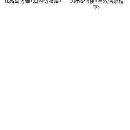
8.高氧防曬<潤色防護霜>
9.舒緩修復<高效活泉精
華>