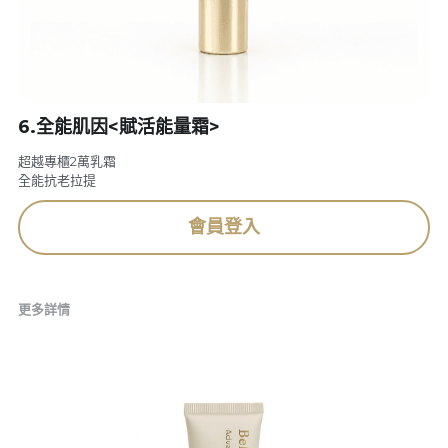
欣漾月曆
善的循環
6.全能肌因<賦活能量霜>
獲獎肯定
超越專櫃2萬乳霜
全能抗老拉提
會員登入
更多詳情