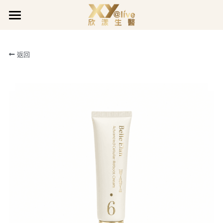
×
部落格分類
關於欣漾
返回
最新消息
品牌事蹟
品牌故事
最新公告
品質堅持
最新消息
獲獎肯定
企業活動
企業沿革
企業活動
全系列產品
最新公告
公司公告
善的循環
促銷活動
欣漾日誌
全面呵護
愛用分享
煥膚潤采
會員專區
活力充沛專欄
活力充沛
豐盈亮澤
魅力煥顏專欄
會員登入
LINE@客服
真智妍系列
魅力煥顏
健康守護專欄
健康守護