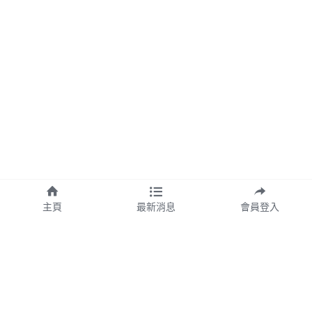
主頁
最新消息
會員登入
欣漾生醫事業股份有限公司
公司統編：54355099
台北總公司地址：台北市信義區基
隆路一段163號3F之3