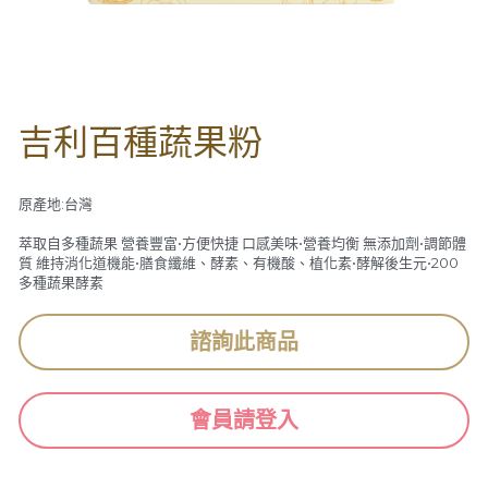
欣漾月曆
善的循環
吉利百種蔬果粉
獲獎肯定
原產地:台灣
萃取自多種蔬果 營養豐富•方便快捷 口感美味•營養均衡 無添加劑•調節體
質 維持消化道機能•膳食纖維、酵素、有機酸、植化素•酵解後生元•200
多種蔬果酵素
諮詢此商品
會員請登入