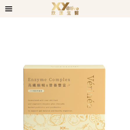
×
部落格分類
關於欣漾
最新消息
品牌事蹟
品牌故事
最新公告
品質堅持
最新消息
獲獎肯定
企業活動
企業沿革
企業活動
全系列產品
最新公告
公司公告
善的循環
促銷活動
欣漾日誌
全面呵護
愛用分享
煥膚潤采
會員專區
活力充沛專欄
活力充沛
豐盈亮澤
魅力煥顏專欄
會員登入
LINE@客服
真智妍系列
魅力煥顏
健康守護專欄
健康守護