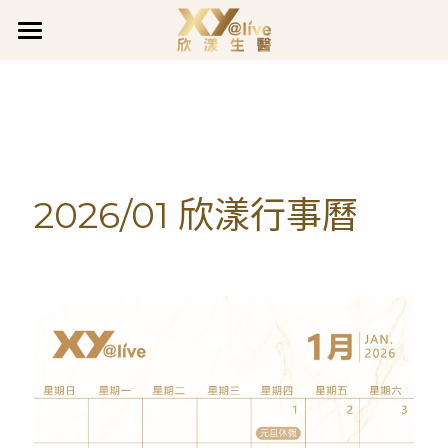
關於欣漾
品牌事蹟
品牌故事
品質堅持
最新消息
獲獎肯定
2026/01 欣漾行事曆
企業沿革
企業活動
全系列產品
最新公告
善的循環
促銷活動
欣漾日誌
全面呵護
煥膚潤采
會員專區
活力充沛專欄
豐盈亮澤
魅力煥顏專欄
會員登入
LINE@客服
真智妍系列
健康守護專欄