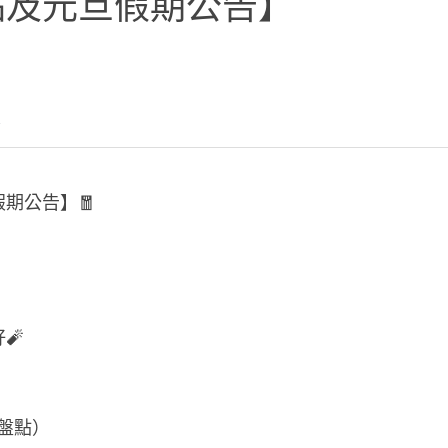
點及元旦假期公告】
告
假期公告】🧧
🧨
大盤點）