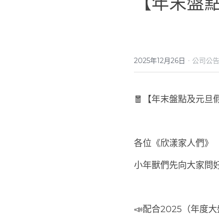
【年末盤
·
2025年12月26日
公司公
🧧【年末盤點及元旦
各位《欣漾家人們》
小年獸們先向大家問好
📣配合2025（年度