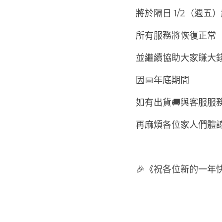
將於隔日 1/2（週五
所有服務將恢復正常
並繼續協助大家賺大錢~
因📅年底期間
如有出貨🚚與客服服務
再麻煩各位家人們體諒了
🎉《祝各位新的一年