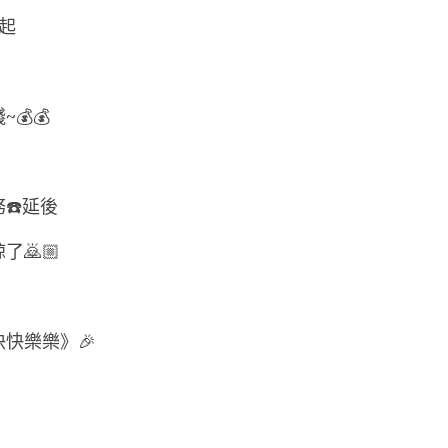
）起
💰💰
☎️延後
🙇🏼
快快樂樂》🎉