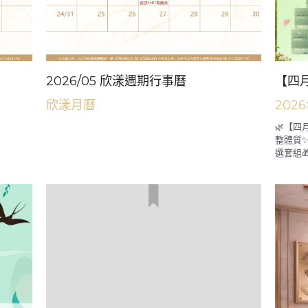
2026/05 欣漾週期行事曆
【四月
欣漾月曆
202
🌿【四
整體質✨
選套組🎁