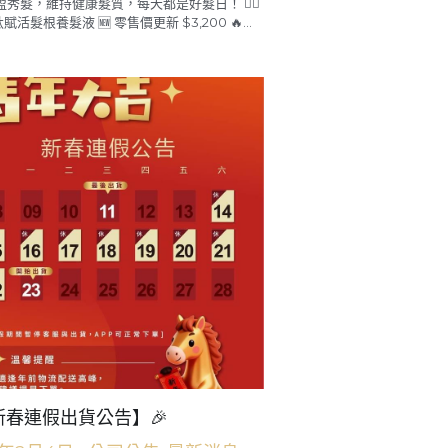
式登場
6年2月11日
·
公司公告
泌胜肽賦活養髮洗髮露💖 ✨ 500ml 大容量 正式
盈秀髮，維持健康髮質，每天都是好髮日！ 💆‍♀
活髮根養髮液 🆕 零售價更新 $3,200 🔥...