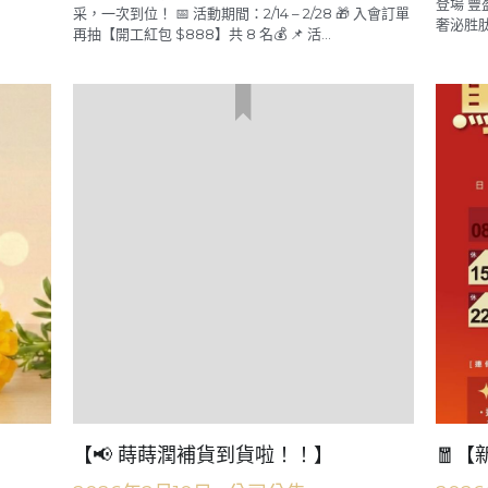
量 正
2026年2月11日
·
202
公司公告,
最新消息,
促銷活動
🎉 奢
🧧 新年開運限定｜馬上有吉美光 🧧 健康 ✕ 美麗 ✕ 光
登場 豐
采，一次到位！ 📅 活動期間：2/14 – 2/28 🎁 入會訂單
奢泌胜肽賦
再抽【開工紅包 $888】共 8 名💰 📌 活...