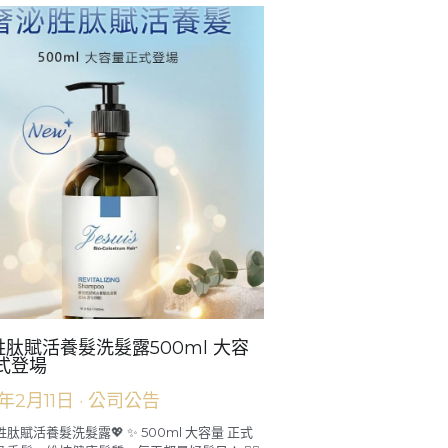
】 親愛的夥伴們，感謝大家的踴躍投票！ 大家
們聽到了，今年的海外共遊地點出爐囉！✈️🏝️
地：菲律賓「宿霧...
肽賦活養髮洗髮露500ml 大容