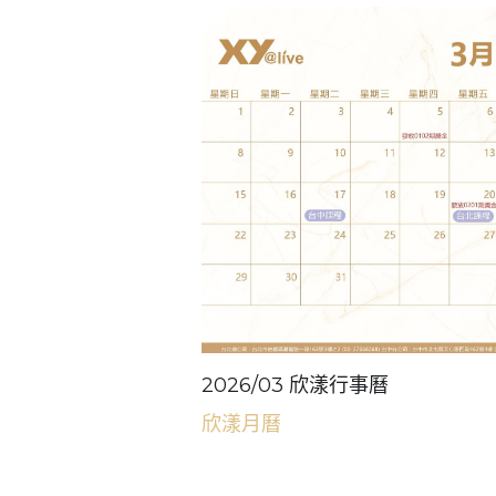
AI 時代來臨， 全球資本正重新分配方向。 從
體」到「膠原光升級系統」， 生醫產業正進入
長期。 📌 掌握...
2026/03 欣漾行事曆