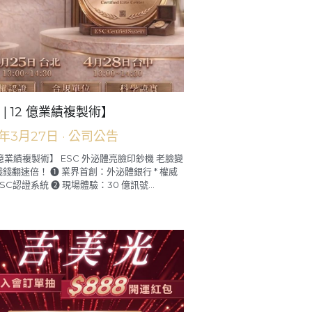
 | 12 億業績複製術】
6年3月27日
·
公司公告
2 億業績複製術】 ESC 外泌體亮臉印鈔機 老臉變
錢翻速倍！ ❶ 業界首創：外泌體銀行 * 權威
SC認證系統 ❷ 現場體驗：30 億訊號...