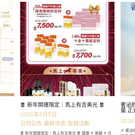
「外泌
夥伴們大家好！ 隨著大家的事業越做越大，獎金領取
遊公告
爆發成
與稅務申報的規範也越來越重要。為了保障每一位夥伴
的心聲我
的權益，並符合政府的法律規定，公司有幾...
🌟 目的
🧧 新年開運限定｜馬上有吉美光 🧧
奢泌胜