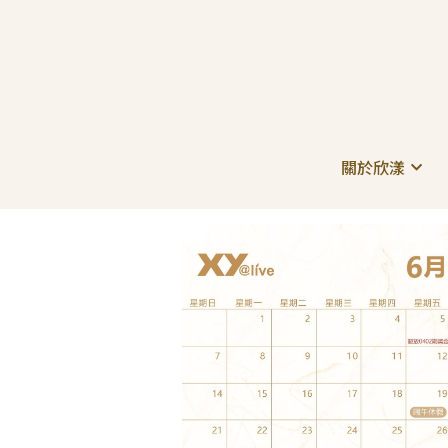
關於欣漾
關於欣漾
全部
公司公告
獲獎肯定
善的