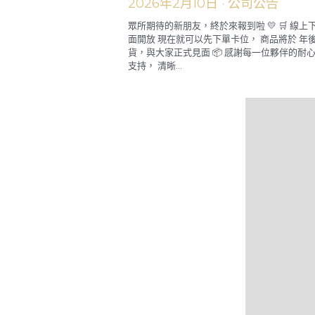
✨ 清晰樂 正式登場 ✨
2026年2月10日
·
公司公告
眾所期待的新朋友，終於來報到啦 💛 🛒 線上
面開放 現在就可以先下單卡位， 商品將於 年
貨，與大家正式見面 📦 感謝每一位夥伴的耐
支持， 清晰...