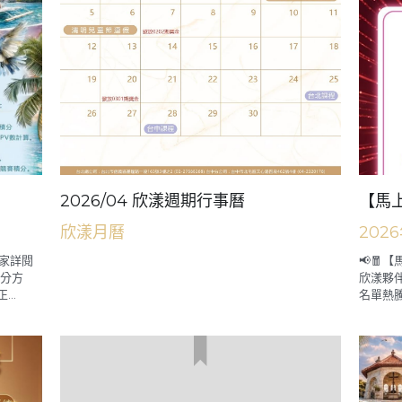
2026/04 欣漾週期行事曆
【馬
欣漾月曆
202
大家詳閱
📢🧧
計分方
欣漾夥伴
..
名單熱騰騰