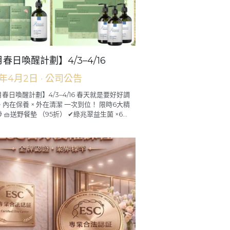
春日喚醒計劃】4/3–4/16
6年4月2日
·
公司公告
月春日喚醒計劃】4/3–4/16 春天就是要好好調
 內在保養 × 外在清潔 一次到位！ 限時6大精
 🧺送野餐墊 （95折） ✔綠兆翠益生菌 ×6...