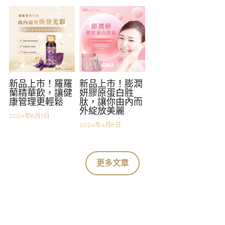
新品上市！羅羅
新品上市！膨潤
蘭精華飲，讓健
妍膠原蛋白胜
康管理更輕鬆
肽，讓你由內而
外綻放美麗
2024年8月5日
2024年4月8日
更多文章