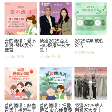
欣漾月曆
善的循環
獲獎肯定
善的循環：愛不
榮獲2025亞太
2025清明放假
流浪-發送愛心
BIO健康生技大
公告
便當
獎！
2025年3月25日
2025年5月6日
2025年3月31日
善的循環：熱血
善的循環：把愛
榮獲2025華人
召集！捲起袖子
傳去 愛心便當發
創業家大獎！