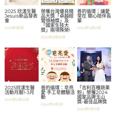
2025 欣漾生醫
榮獲台灣優良精
善的循環：讓愛
Jesuis新品發表
品大獎「卓越經
常在 關心陪伴長
會
營領袖獎」及
輩
「國家生技大
2025年1月1日
2024年12月25日
獎」兩項殊榮!
2024年12月30日
2025欣漾生醫
善的循環：皂亮
「吉利百種蔬果
活動月曆1-3月
愛 手工皂體驗活
粉」榮獲2024
動
國家品牌玉山
2024年12月20日
獎-最佳品牌獎
2024年12月2日
2024年9月27日