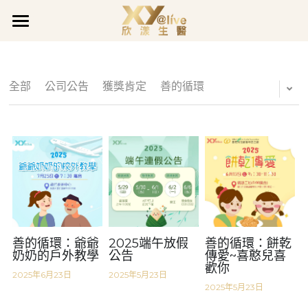
×
部落格分類
關於欣漾
最新消息
品牌事蹟
品牌故事
全部
公司公告
獲獎肯定
善的循環
最新公告
品質堅持
最新消息
獲獎肯定
企業活動
企業沿革
企業活動
全系列產品
最新公告
公司公告
善的循環
促銷活動
欣漾日誌
全面呵護
愛用分享
煥膚潤采
會員專區
活力充沛專欄
活力充沛
豐盈亮澤
魅力煥顏專欄
會員登入
善的循環：爺爺
2025端午放假
善的循環：餅乾
LINE@客服
奶奶的戶外教學
公告
傳愛~喜憨兒喜
歡你
真智妍系列
魅力煥顏
健康守護專欄
2025年6月23日
2025年5月23日
2025年5月23日
健康守護